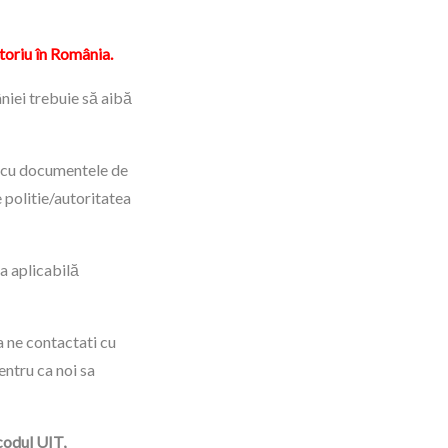
toriu în România.
niei trebuie să aibă
a cu documentele de
 politie/autoritatea
ea aplicabilă
 ne contactati cu
entru ca noi sa
codul UIT,