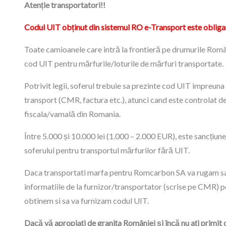
Atenție transportatori!!
Codul UIT obținut din sistemul RO e-Transport este obliga
Toate camioanele care intră la frontieră pe drumurile Româ
cod UIT pentru mărfurile/loturile de mărfuri transportate.
Potrivit legii, soferul trebuie sa prezinte cod UIT impreun
transport (CMR, factura etc.), atunci cand este controlat de
fiscala/vamală din Romania.
Între 5.000 și 10.000 lei (1.000 – 2.000 EUR), este sancțiun
soferului pentru transportul mărfurilor fără UIT.
Daca transportati marfa pentru Romcarbon SA va rugam sa
informatiile de la furnizor/transportator (scrise pe CMR) p
obtinem si sa va furnizam codul UIT.
Dacă vă apropiați de granița României și încă nu ați primit 