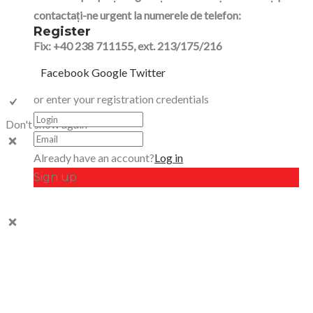
contactați-ne urgent la numerele de telefon:
Register
Fix: +40 238 711155, ext. 213/175/216
Facebook
Google
Twitter
or enter your registration credentials
Don't show again
Already have an account?
Log in
Sign up