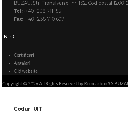
BUZĂU, Str. Transilvaniei, nr. 132, Cod postal 12001
Tel:
(+40) 238 711 155
Fax:
(+40) 238 710 697
INFO
Certificari
Angajari
Old website
Copyright © 2026 All Rights Reserved by Romcarbon SA BUZ
Coduri UIT