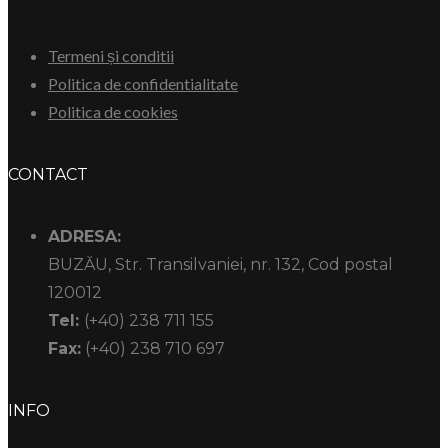
Termeni și conditii
Politica de confidentialitate
Politica de cookies
CONTACT
ADRESA:
BUZĂU, Str. Transilvaniei, nr. 132, Cod postal
120012
Tel:
(+40) 238 711 155
Fax:
(+40) 238 710 697
INFO