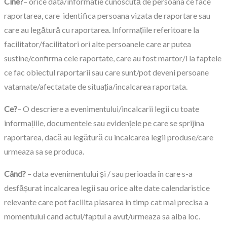
Cine?
– orice data/informatie cunoscută de persoana ce face
raportarea, care identifica persoana vizata de raportare sau
care au legătură cu raportarea. Informațiile referitoare la
facilitator/facilitatori ori alte persoanele care ar putea
sustine/confirma cele raportate, care au fost martor/i la faptele
ce fac obiectul raportarii sau care sunt/pot deveni persoane
vatamate/afectatate de situația/incalcarea raportata.
Ce?
– O descriere a evenimentului/incalcarii legii cu toate
informațiile, documentele sau evidențele pe care se sprijina
raportarea, dacă au legătură cu incalcarea legii produse/care
urmeaza sa se produca.
Când?
– data evenimentului și / sau perioada în care s-a
desfășurat incalcarea legii sau orice alte date calendaristice
relevante care pot facilita plasarea in timp cat mai precisa a
momentului cand actul/faptul a avut/urmeaza sa aiba loc.