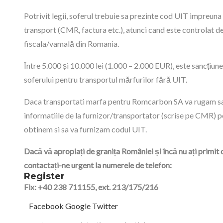
Potrivit legii, soferul trebuie sa prezinte cod UIT impreun
transport (CMR, factura etc.), atunci cand este controlat de
fiscala/vamală din Romania.
Între 5.000 și 10.000 lei (1.000 – 2.000 EUR), este sancțiun
soferului pentru transportul mărfurilor fără UIT.
Daca transportati marfa pentru Romcarbon SA va rugam sa
informatiile de la furnizor/transportator (scrise pe CMR) p
obtinem si sa va furnizam codul UIT.
Dacă vă apropiați de granița României și încă nu ați primit 
contactați-ne urgent la numerele de telefon:
Register
Fix: +40 238 711155, ext. 213/175/216
Facebook
Google
Twitter