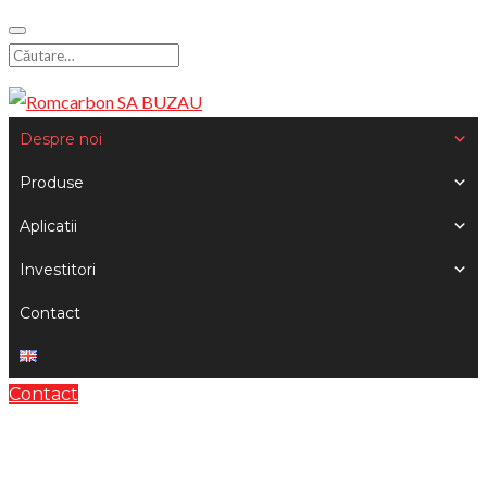
Skip
to
Search
content
for:
Despre noi
Produse
Aplicatii
Investitori
Contact
Contact
Integritate