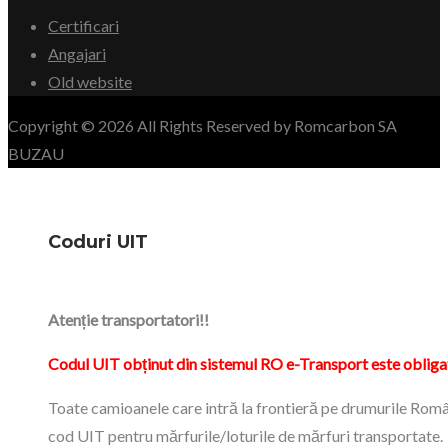
Certificari
Angajari
Old website
Copyright © 2026 All Rights Reserved by Romcarbon SA
BUZAU
Coduri UIT
Atenție transportatori!!
Codul UIT obținut din sistemul RO e-Transport este obliga
Toate camioanele care intră la frontieră pe drumurile Româ
cod UIT pentru mărfurile/loturile de mărfuri transportate.