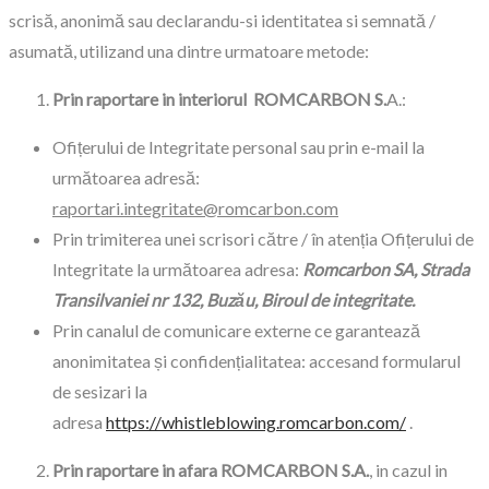
scrisă, anonimă sau declarandu-si identitatea si semnată /
asumată, utilizand una dintre urmatoare metode:
Prin raportare in interiorul ROMCARBON S.
A.:
Ofițerului de Integritate personal sau prin e-mail la
următoarea adresă:
raportari.integritate@romcarbon.com
Prin trimiterea unei scrisori către / în atenția Ofițerului de
Integritate la următoarea adresa:
Romcarbon SA, Strada
Transilvaniei nr 132, Buzău, Biroul de integritate.
Prin canalul de comunicare externe ce garantează
anonimitatea și confidențialitatea: accesand formularul
de sesizari la
adresa
https://whistleblowing.romcarbon.com/
.
Prin raportare in afara ROMCARBON S.A.
, in cazul in