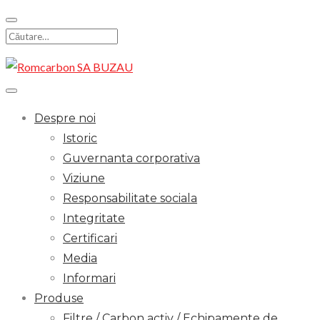
Skip
to
Search
content
for:
Despre noi
Istoric
Guvernanta corporativa
Viziune
Responsabilitate sociala
Integritate
Certificari
Media
Informari
Produse
Filtre / Carbon activ / Echipamente de