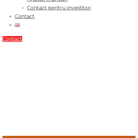
Contact pentru investitori
Contact
Contact
Procesare
alimente
/
Abatoare
PROCESARE ALIMENTE
ABATOARE