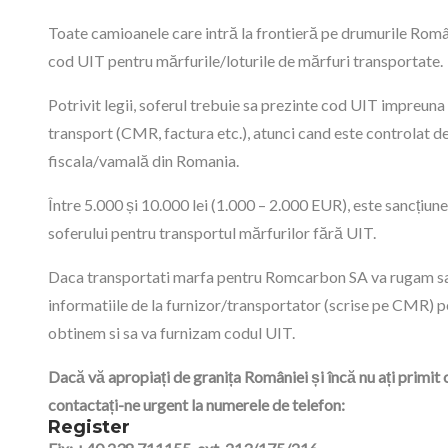
Toate camioanele care intră la frontieră pe drumurile Româ
cod UIT pentru mărfurile/loturile de mărfuri transportate.
Potrivit legii, soferul trebuie sa prezinte cod UIT impreun
transport (CMR, factura etc.), atunci cand este controlat de
fiscala/vamală din Romania.
Între 5.000 și 10.000 lei (1.000 – 2.000 EUR), este sancțiun
soferului pentru transportul mărfurilor fără UIT.
Daca transportati marfa pentru Romcarbon SA va rugam sa
informatiile de la furnizor/transportator (scrise pe CMR) p
obtinem si sa va furnizam codul UIT.
Dacă vă apropiați de granița României și încă nu ați primit 
contactați-ne urgent la numerele de telefon:
Register