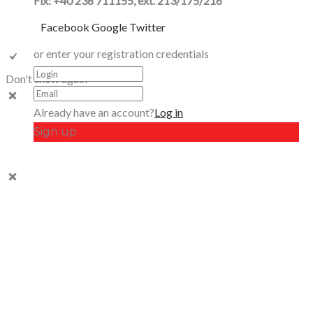
Fix: +40 238 711155, ext. 213/175/216
Facebook
Google
Twitter
or enter your registration credentials
Don't show again
Already have an account?
Log in
Sign up