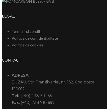
LEGAL:
Termeni și conditii
Politica de confidentialitate
Politica de cookies
CONTACT
ADRESA:
BUZĂU, Str. Transilvaniei, nr. 132, Cod postal
120012
Tel:
(+40) 238 711 155
Fax:
(+40) 238 710 697