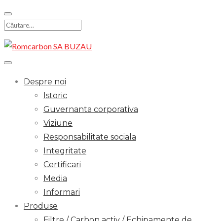
Skip
to
Search
content
for:
Despre noi
Istoric
Guvernanta corporativa
Viziune
Responsabilitate sociala
Integritate
Certificari
Media
Informari
Produse
Filtre / Carbon activ / Echipamente de