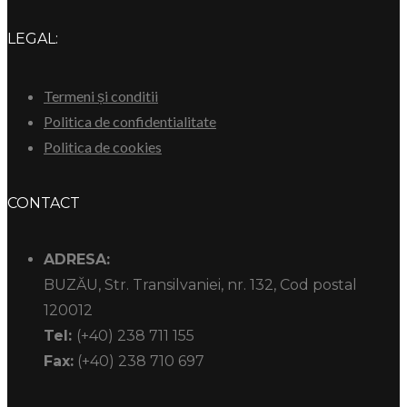
LEGAL:
Termeni și conditii
Politica de confidentialitate
Politica de cookies
CONTACT
ADRESA:
BUZĂU, Str. Transilvaniei, nr. 132, Cod postal
120012
Tel:
(+40) 238 711 155
Fax:
(+40) 238 710 697