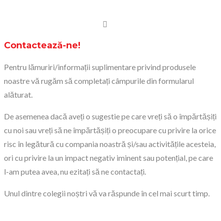
Contactează-ne!
Pentru lămuriri/informații suplimentare privind produsele
noastre vă rugăm să completați câmpurile din formularul
alăturat.
De asemenea dacă aveți o sugestie pe care vreți să o împărtășiți
cu noi sau vreți să ne împărtășiți o preocupare cu privire la orice
risc în legătură cu compania noastră și/sau activitățile acesteia,
ori cu privire la un impact negativ iminent sau potențial, pe care
l-am putea avea, nu ezitați să ne contactați.
Unul dintre colegii noștri vă va răspunde în cel mai scurt timp.