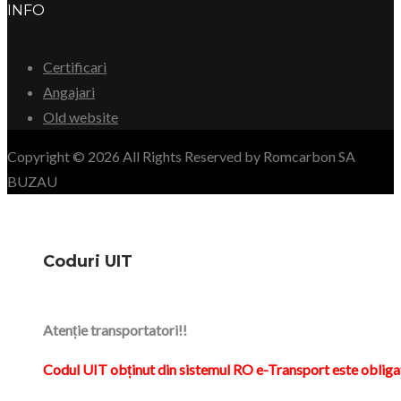
INFO
Certificari
Angajari
Old website
Copyright © 2026 All Rights Reserved by Romcarbon SA
BUZAU
Coduri UIT
Atenție transportatori!!
Codul UIT obținut din sistemul RO e-Transport este obliga