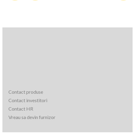
Contact produse
Contact investitori
Contact HR
Vreau sa devin furnizor