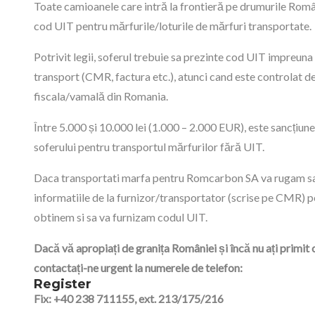
Toate camioanele care intră la frontieră pe drumurile Româ
cod UIT pentru mărfurile/loturile de mărfuri transportate.
Potrivit legii, soferul trebuie sa prezinte cod UIT impreun
transport (CMR, factura etc.), atunci cand este controlat de
fiscala/vamală din Romania.
Între 5.000 și 10.000 lei (1.000 – 2.000 EUR), este sancțiun
soferului pentru transportul mărfurilor fără UIT.
Daca transportati marfa pentru Romcarbon SA va rugam sa
informatiile de la furnizor/transportator (scrise pe CMR) p
obtinem si sa va furnizam codul UIT.
Dacă vă apropiați de granița României și încă nu ați primit 
contactați-ne urgent la numerele de telefon:
Register
Fix: +40 238 711155, ext. 213/175/216