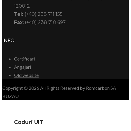
120012
Tel:
(+40) 238 711 155
Fax:
(+40) 238 710 697
INFO
Certificari
Angajari
Old website
Copyright © 2026 All Rights Reserved by Romcarbon SA
BUZAU
Coduri UIT