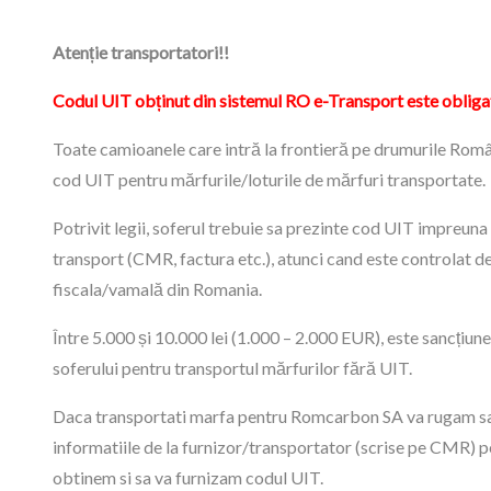
Atenție transportatori!!
Codul UIT obținut din sistemul RO e-Transport este obliga
Toate camioanele care intră la frontieră pe drumurile Româ
cod UIT pentru mărfurile/loturile de mărfuri transportate.
Potrivit legii, soferul trebuie sa prezinte cod UIT impreun
transport (CMR, factura etc.), atunci cand este controlat de
fiscala/vamală din Romania.
Între 5.000 și 10.000 lei (1.000 – 2.000 EUR), este sancțiun
soferului pentru transportul mărfurilor fără UIT.
Daca transportati marfa pentru Romcarbon SA va rugam sa
informatiile de la furnizor/transportator (scrise pe CMR) p
obtinem si sa va furnizam codul UIT.