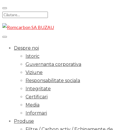
Skip
to
Search
content
for:
Despre noi
Istoric
Guvernanta corporativa
Viziune
Responsabilitate sociala
Integritate
Certificari
Media
Informari
Produse
Filtre / Carbon activ / Echipamente de