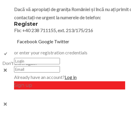
Dacă vă apropiați de granița României și încă nu ați primit 
contactați-ne urgent la numerele de telefon:
Register
Fix: +40 238 711155, ext. 213/175/216
Facebook
Google
Twitter
or enter your registration credentials
Don't show again
Already have an account?
Log in
Sign up