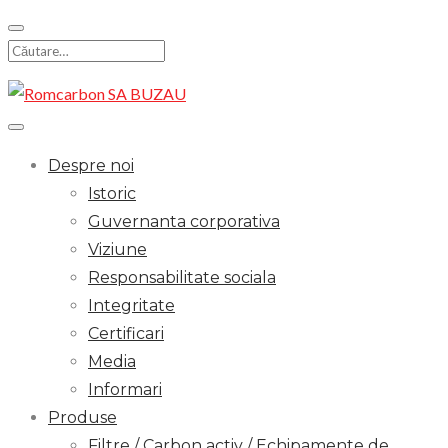
Skip
to
Search
content
for:
Despre noi
Istoric
Guvernanta corporativa
Viziune
Responsabilitate sociala
Integritate
Certificari
Media
Informari
Produse
Filtre / Carbon activ / Echipamente de