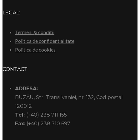
LEGAL:
Termeni și conditii
Politica de confidentialitate
Politica de cookies
CONTACT
ADRESA:
BUZĂU, Str. Transilvaniei, nr. 132, Cod postal
120012
Tel:
(+40) 238 711 155
Fax:
(+40) 238 710 697