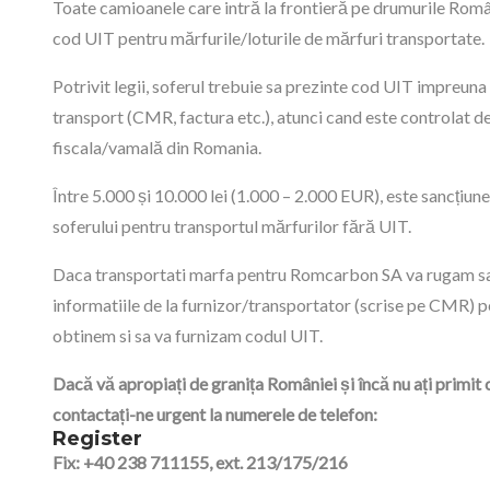
Toate camioanele care intră la frontieră pe drumurile Româ
cod UIT pentru mărfurile/loturile de mărfuri transportate.
Potrivit legii, soferul trebuie sa prezinte cod UIT impreun
transport (CMR, factura etc.), atunci cand este controlat de
fiscala/vamală din Romania.
Între 5.000 și 10.000 lei (1.000 – 2.000 EUR), este sancțiun
soferului pentru transportul mărfurilor fără UIT.
Daca transportati marfa pentru Romcarbon SA va rugam sa
informatiile de la furnizor/transportator (scrise pe CMR) p
obtinem si sa va furnizam codul UIT.
Dacă vă apropiați de granița României și încă nu ați primit 
contactați-ne urgent la numerele de telefon:
Register
Fix: +40 238 711155, ext. 213/175/216