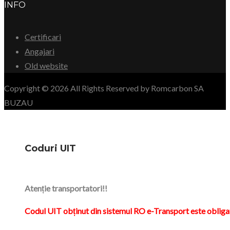
INFO
Certificari
Angajari
Old website
Copyright © 2026 All Rights Reserved by Romcarbon SA
BUZAU
Coduri UIT
Atenție transportatori!!
Codul UIT obținut din sistemul RO e-Transport este obliga