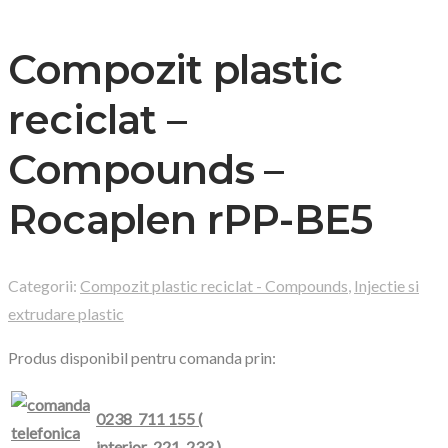
Compozit plastic
reciclat –
Compounds –
Rocaplen rPP-BE5
Categorii:
Compozit plastic reciclat - Compounds
,
Injectie si
extrudare plastic
Produs disponibil pentru comanda prin:
0238 711 155 (
interior 221, 233 )