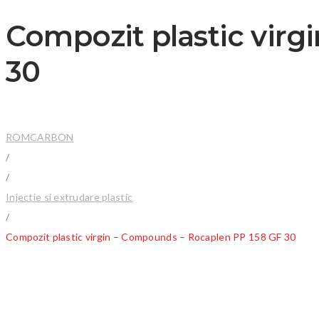
Compozit plastic vir
30
ROMCARBON
/
/
Injectie si extrudare plastic
/
Compozit plastic virgin – Compounds – Rocaplen PP 158 GF 30