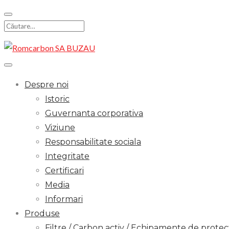
Skip
to
Search
content
for:
Despre noi
Istoric
Guvernanta corporativa
Viziune
Responsabilitate sociala
Integritate
Certificari
Media
Informari
Produse
Filtre / Carbon activ / Echipamente de protect