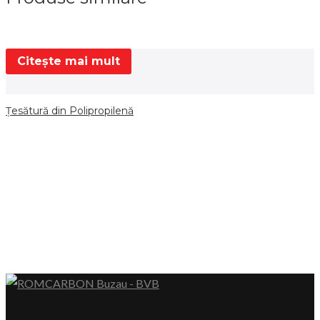
Citește mai mult
Ţesătură din Polipropilenă
S