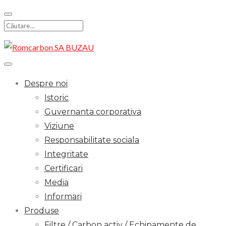
Skip
to
Search
content
for:
Despre noi
Istoric
Guvernanta corporativa
Viziune
Responsabilitate sociala
Integritate
Certificari
Media
Informari
Produse
Filtre / Carbon activ / Echipamente de