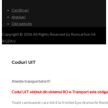
Certificari
Angajari
Old website
Copyright © 2026 All Rights Reserved by Romcarbon SA
BUZAU
Coduri UIT
Atenție transportatori!!
Codul UIT obținut din sistemul RO e-Transport este obliga
Toate camioanele care intră la frontieră pe drumurile Româ