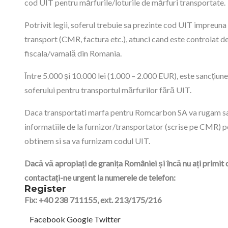
cod UIT pentru mărfurile/loturile de mărfuri transportate.
Potrivit legii, soferul trebuie sa prezinte cod UIT impreun
transport (CMR, factura etc.), atunci cand este controlat de
fiscala/vamală din Romania.
Între 5.000 și 10.000 lei (1.000 – 2.000 EUR), este sancțiun
soferului pentru transportul mărfurilor fără UIT.
Daca transportati marfa pentru Romcarbon SA va rugam sa
informatiile de la furnizor/transportator (scrise pe CMR) p
obtinem si sa va furnizam codul UIT.
Dacă vă apropiați de granița României și încă nu ați primit 
contactați-ne urgent la numerele de telefon:
Register
Fix: +40 238 711155, ext. 213/175/216
Facebook
Google
Twitter