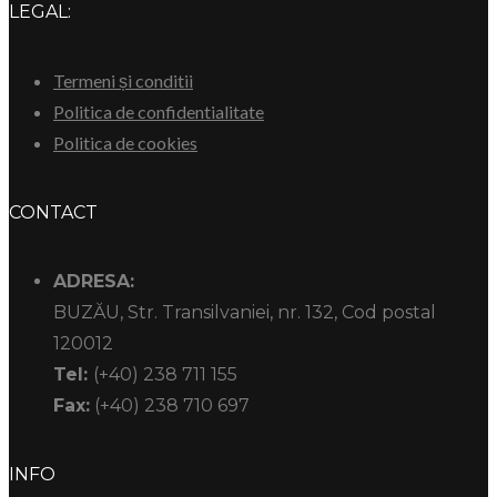
LEGAL:
Termeni și conditii
Politica de confidentialitate
Politica de cookies
CONTACT
ADRESA:
BUZĂU, Str. Transilvaniei, nr. 132, Cod postal
120012
Tel:
(+40) 238 711 155
Fax:
(+40) 238 710 697
INFO