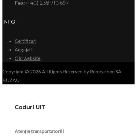
Fax:
(+40) 238 710 697
INFO
Certificari
Angajari
Old website
Copyright © 2026 All Rights Reserved by Romcarbon SA
BUZAU
Coduri UIT
Atenție transportatori!!