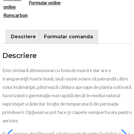
Formular online
Descriere
Formular comanda
Descriere
Este similară dimensional cu folia de mulcire dar are o
transparenţă foarte bună, lasă razele solare să patrundă către
solul însămânţat, păstrează căldura aproape de planta cultivată
favorizând o germinaţie mai rapidă decât în mediul natural
neprotejat scăderilor bruţte de temperatură din perioada
primăverii. Opţional se pot face şi clapete semiperforate pentru
aerisire.
Dimensiunea desfăşurată a foliei poate fi extinsă până la 3000