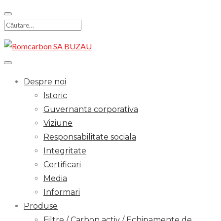
Skip
to
Search
content
for:
Despre noi
Istoric
Guvernanta corporativa
Viziune
Responsabilitate sociala
Integritate
Certificari
Media
Informari
Produse
Filtre / Carbon activ / Echipamente de