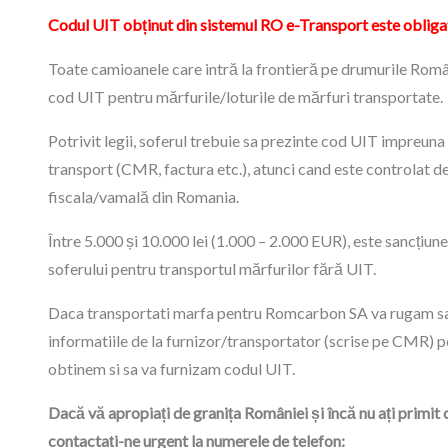
Codul UIT obținut din sistemul RO e-Transport este obliga
Toate camioanele care intră la frontieră pe drumurile Româ
cod UIT pentru mărfurile/loturile de mărfuri transportate.
Potrivit legii, soferul trebuie sa prezinte cod UIT impreun
transport (CMR, factura etc.), atunci cand este controlat de
fiscala/vamală din Romania.
Între 5.000 și 10.000 lei (1.000 – 2.000 EUR), este sancțiun
soferului pentru transportul mărfurilor fără UIT.
Daca transportati marfa pentru Romcarbon SA va rugam sa
informatiile de la furnizor/transportator (scrise pe CMR) p
obtinem si sa va furnizam codul UIT.
Dacă vă apropiați de granița României și încă nu ați primit 
contactați-ne urgent la numerele de telefon: