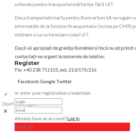
soferului pentru transportul mărfurilor fără UIT.
Daca transportati marfa pentru Romcarbon SA va rugam sa
informatiile de la furnizor/transportator (scrise pe CMR) p
obtinem si sa va furnizam codul UIT.
Dacă vă apropiați de granița României și încă nu ați primit 
contactați-ne urgent la numerele de telefon:
Register
Fix: +40 238 711155, ext. 213/175/216
Facebook
Google
Twitter
or enter your registration credentials
Don't show again
Already have an account?
Log in
Sign up