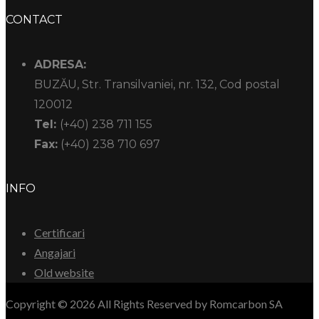
CONTACT
ADRESA:
BUZĂU, Str. Transilvaniei, nr. 132, Cod postal
120012
Tel:
(+40) 238 711 155
Fax:
(+40) 238 710 697
INFO
Certificari
Angajari
Old website
Copyright © 2026 All Rights Reserved by Romcarbon SA