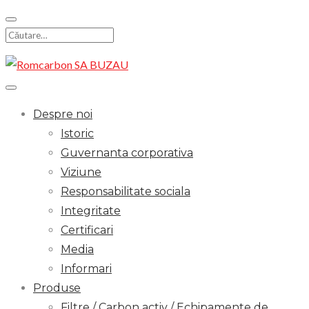
Skip
to
Search
content
for:
Despre noi
Istoric
Guvernanta corporativa
Viziune
Responsabilitate sociala
Integritate
Certificari
Media
Informari
Produse
Filtre / Carbon activ / Echipamente de