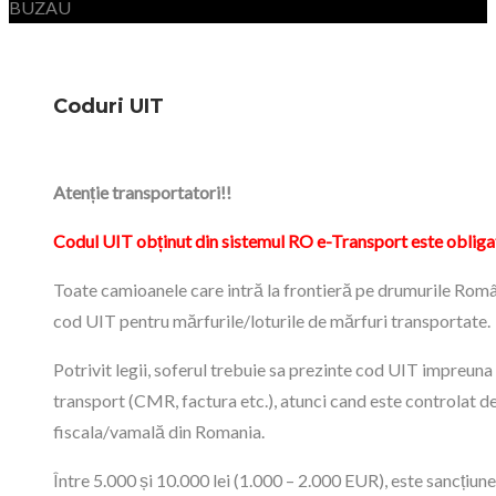
BUZAU
Coduri UIT
Atenție transportatori!!
Codul UIT obținut din sistemul RO e-Transport este obliga
Toate camioanele care intră la frontieră pe drumurile Româ
cod UIT pentru mărfurile/loturile de mărfuri transportate.
Potrivit legii, soferul trebuie sa prezinte cod UIT impreun
transport (CMR, factura etc.), atunci cand este controlat de
fiscala/vamală din Romania.
Între 5.000 și 10.000 lei (1.000 – 2.000 EUR), este sancțiun