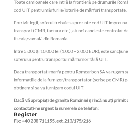
Toate camioanele care intră la frontieră pe drumurile Româ
cod UIT pentru mărfurile/loturile de mărfuri transportate.
Potrivit legii, soferul trebuie sa prezinte cod UIT impreun
transport (CMR, factura etc.), atunci cand este controlat de
fiscala/vamală din Romania.
Între 5.000 și 10.000 lei (1.000 – 2.000 EUR), este sancțiun
soferului pentru transportul mărfurilor fără UIT.
Daca transportati marfa pentru Romcarbon SA va rugam sa
informatiile de la furnizor/transportator (scrise pe CMR) p
obtinem si sa va furnizam codul UIT.
Dacă vă apropiați de granița României și încă nu ați primit 
contactați-ne urgent la numerele de telefon:
Register
Fix: +40 238 711155, ext. 213/175/216