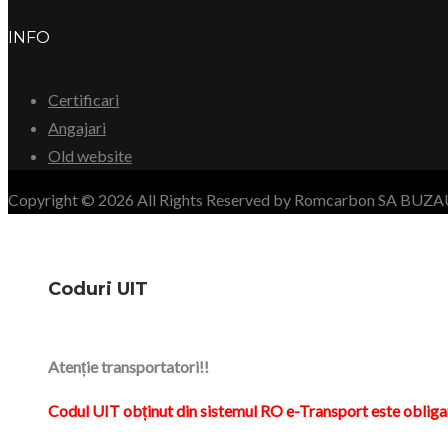
INFO
Certificari
Angajari
Old website
Copyright © 2026 All Rights Reserved by Romcarbon SA BUZ
Coduri UIT
Atenție transportatori!!
Codul UIT obținut din sistemul RO e-Transport este obliga