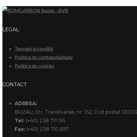
LEGAL:
Termeni și conditii
Politica de confidentialitate
Politica de cookies
CONTACT
ADRESA:
BUZĂU, Str. Transilvaniei, nr. 132, Cod postal 12001
Tel:
(+40) 238 711 155
Fax:
(+40) 238 710 697