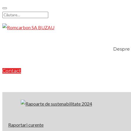
Skip
to
Search
content
for:
Despre 
Contact
Rapoarte
de
Raportari curente