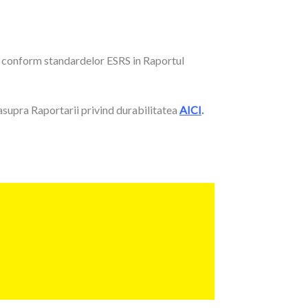
a conform standardelor ESRS in Raportul
 asupra Raportarii privind durabilitatea
AICI
.