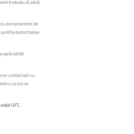
niei trebuie să aibă
a cu documentele de
 politie/autoritatea
ea aplicabilă
 ne contactati cu
entru ca noi sa
codul UIT,