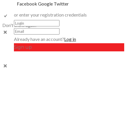
Facebook
Google
Twitter
or enter your registration credentials
Don't show again
Already have an account?
Log in
Sign up