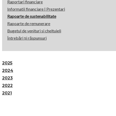
sustenabilit
Raportari financiare
Informatii financiare | Prezentari
Rapoarte de sustenabilitate
2024
Rapoarte de remunerare
Bugetul de venituri si cheltuieli
Întrebări și răspunsuri
2025
2024
2023
2022
2021